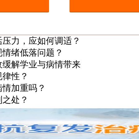
活压力，应如何调适？
现情绪低落问题？
效缓解学业与病情带来
规律性？
病情加重吗？
别之处？