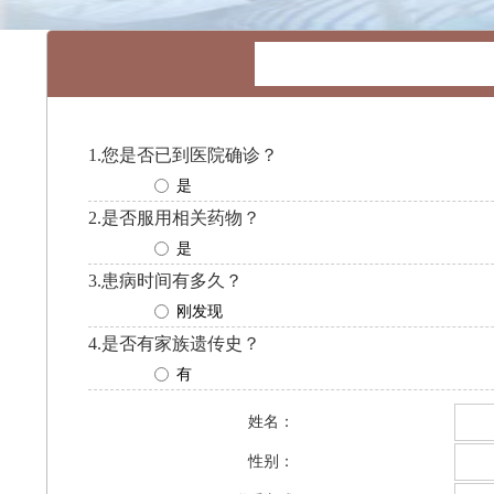
1.您是否已到医院确诊？
是
2.是否服用相关药物？
是
3.患病时间有多久？
刚发现
4.是否有家族遗传史？
有
姓名：
性别：