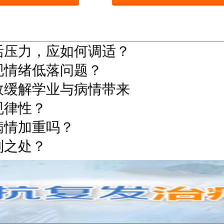
活压力，应如何调适？
现情绪低落问题？
效缓解学业与病情带来
规律性？
病情加重吗？
别之处？