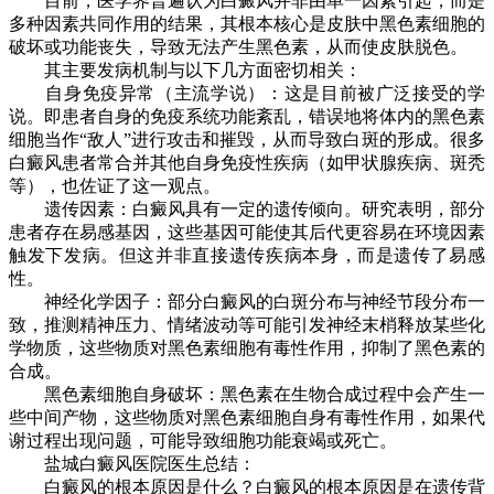
目前，医学界普遍认为白癜风并非由单一因素引起，而是
多种因素共同作用的结果，其根本核心是皮肤中黑色素细胞的
破坏或功能丧失，导致无法产生黑色素，从而使皮肤脱色。
其主要发病机制与以下几方面密切相关：
自身免疫异常（主流学说）：这是目前被广泛接受的学
说。即患者自身的免疫系统功能紊乱，错误地将体内的黑色素
细胞当作“敌人”进行攻击和摧毁，从而导致白斑的形成。很多
白癜风患者常合并其他自身免疫性疾病（如甲状腺疾病、斑秃
等），也佐证了这一观点。
遗传因素：白癜风具有一定的遗传倾向。研究表明，部分
患者存在易感基因，这些基因可能使其后代更容易在环境因素
触发下发病。但这并非直接遗传疾病本身，而是遗传了易感
性。
神经化学因子：部分白癜风的白斑分布与神经节段分布一
致，推测精神压力、情绪波动等可能引发神经末梢释放某些化
学物质，这些物质对黑色素细胞有毒性作用，抑制了黑色素的
合成。
黑色素细胞自身破坏：黑色素在生物合成过程中会产生一
些中间产物，这些物质对黑色素细胞自身有毒性作用，如果代
谢过程出现问题，可能导致细胞功能衰竭或死亡。
盐城白癜风医院医生总结：
白癜风的根本原因是什么？白癜风的根本原因是在遗传背