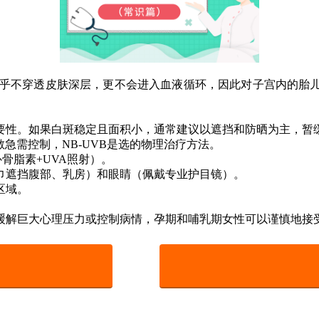
几乎不穿透皮肤深层，更不会进入血液循环，因此对子宫内的胎
要性。如果白斑稳定且面积小，通常建议以遮挡和防晒为主，暂
散急需控制，NB-UVB是选的物理治疗方法。
骨脂素+UVA照射）。
巾遮挡腹部、乳房）和眼睛（佩戴专业护目镜）。
区域。
巨大心理压力或控制病情，孕期和哺乳期女性可以谨慎地接受NB