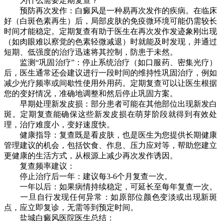
为什么需要定期复查？
预防再次发作：白癜风是一种易再次发作的疾病。在临床
好（白斑色素再生）后，局部皮肤的免疫微环境可能仍需较长
时间才能稳定。定期复查有助于医生在再次发作发迹象刚出现
（如肉眼难以察觉的色素轻微减退）时就能及时发现，并通过
短期、低强度的治疗迅速将其控制，防患于未然。
监测“巩固治疗”：停止系统治疗（如口服药、密集光疗）
后，医生通常还会建议进行一段时间的维持性巩固治疗，例如
减少光疗频率或间歇性使用外用药。定期复查可以让医生根据
您的变好情况，准确地调整和然后停止巩固方案。
早期处理新发皮损：部分患者可能在其他部位出现新发白
斑。定期复查能确保这些新发皮损在萌芽阶段就得到有效处
理，治疗难度小，变好速度快。
健康指导：复查既是看皮肤，也是医生为您提供长期健康
管理建议的机会，包括饮食、作息、压力应对等，帮助您建立
更健康的生活方式，从根源上减少再次发作诱因。
复查频率建议：
停止治疗后一年：建议每3-6个月复查一次。
一年以后：如果病情持续稳定，可延长至每年复查一次。
一旦自行发现任何异常：如原部位颜色变淡或出现新斑
点，应立即复诊，无需等到预定时间。
盐城白癜风医院医生总结：