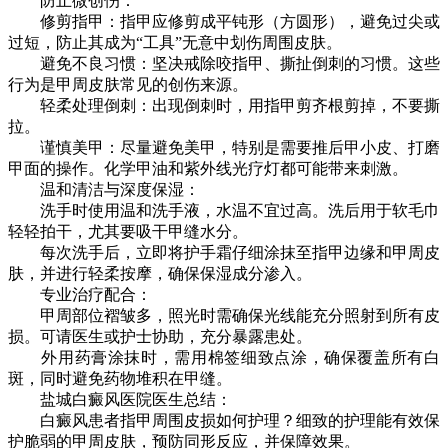
防止微创伤：
修剪指甲：指甲应修剪成平钝形（方圆形），避免过尖或
过短，防止其成为“工具”无意中划伤周围皮肤。
避免不良习惯：坚决戒除咬指甲、撕扯倒刺的习惯。这些
行为是甲周皮肤常见的创伤来源。
轻柔处理倒刺：出现倒刺时，用指甲剪齐根剪掉，不要撕
拉。
谨慎美甲：尽量避免美甲，特别是需要推后甲小皮、打磨
甲面的操作。化学甲油和紫外线光疗灯都可能带来刺激。
温和清洁与深度保湿：
洗手时使用温和洗手液，水温不宜过高。洗后用于软毛巾
轻轻拍干，尤其要吸干甲缝水分。
每次洗手后，立即将护手霜仔细涂抹至指甲边缘和甲周皮
肤，并进行轻柔按摩，确保保湿成分渗入。
专业治疗配合：
甲周部位褶皱多，照光时需确保光线能充分照射到所有皮
损。可请医生或护士协助，充分暴露患处。
外用药膏涂抹时，需用棉签细致点涂，确保覆盖所有白
斑，同时避免药物堆积在甲缝。
盐城白癜风医院医生总结：
白癜风患者指甲周围皮损如何护理？细致的护理能有效保
护脆弱的甲周皮肤，预防同形反应，并保障效果。