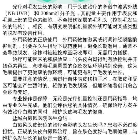
光疗对毛发生长的影响：用于头皮治疗的窄谱中波紫外线
（NB-UVB） 和 308nm准分子光，其能量主要作用于表皮和
毛囊上部的黑色素细胞，不会损伤深层的毛乳头（控制毛发生
长的结构）。相反，有研究表明低剂量紫外线可能对某些类型
的脱发有改善作用。
外用药物的正确使用：外用药物如激素或钙调神经磷酸酶
抑制剂，只要在医生指导下规范使用，避免长期滥用，通常不
会导致脱发。涂抹时轻轻按摩至吸收即可，无需用力搓揉。
治疗可能带来的积极效应：当头皮白斑得到有效控制并开
始色素再生，意味着毛囊周围的免疫炎症环境得到改善。这为
毛囊提供了更健康的微环境，可能更有利于毛发的生长。
需要注意的情况：若进行自体表皮移植手术，在取皮和受
区可能会产生暂时的、轻微的毛发脱落，但通常随着创口愈合
会逐渐变好。
专业操作是保障：无论是光疗剂量控制还是用药指导，均
由专业医生完成。他们会评估您的具体情况，确保治疗方案在
有效治疗白斑的同时，维护头皮与毛发的健康。
盐城白癜风医院医生总结：
白癜风头皮部位的治疗会影响头发生长吗？患者不必过度
担忧。正规的头皮白癜风治疗，旨在肤色变好与毛囊健康，与
维护头发生长的目标是一致的。