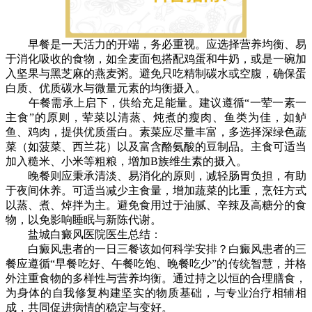
早餐是一天活力的开端，务必重视。应选择营养均衡、易
于消化吸收的食物，如全麦面包搭配鸡蛋和牛奶，或是一碗加
入坚果与黑芝麻的燕麦粥。避免只吃精制碳水或空腹，确保蛋
白质、优质碳水与微量元素的均衡摄入。
午餐需承上启下，供给充足能量。建议遵循“一荤一素一
主食”的原则，荤菜以清蒸、炖煮的瘦肉、鱼类为佳，如鲈
鱼、鸡肉，提供优质蛋白。素菜应尽量丰富，多选择深绿色蔬
菜（如菠菜、西兰花）以及富含酪氨酸的豆制品。主食可适当
加入糙米、小米等粗粮，增加B族维生素的摄入。
晚餐则应秉承清淡、易消化的原则，减轻肠胃负担，有助
于夜间休养。可适当减少主食量，增加蔬菜的比重，烹饪方式
以蒸、煮、焯拌为主。避免食用过于油腻、辛辣及高糖分的食
物，以免影响睡眠与新陈代谢。
盐城白癜风医院医生总结：
白癜风患者的一日三餐该如何科学安排？白癜风患者的三
餐应遵循“早餐吃好、午餐吃饱、晚餐吃少”的传统智慧，并格
外注重食物的多样性与营养均衡。通过持之以恒的合理膳食，
为身体的自我修复构建坚实的物质基础，与专业治疗相辅相
成，共同促进病情的稳定与变好。