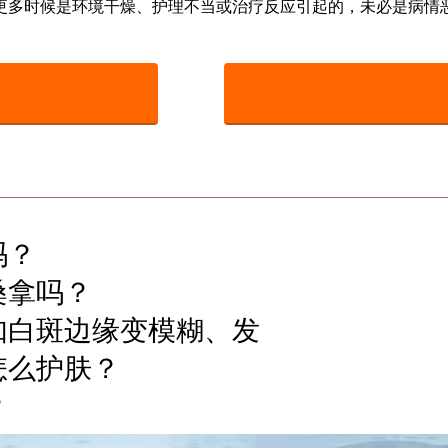
多时候是环境干燥、护理不当或治疗反应引起的，未必是病情恶
吗？
桑拿吗？
如白斑边缘变模糊、发
怎么护肤？
？