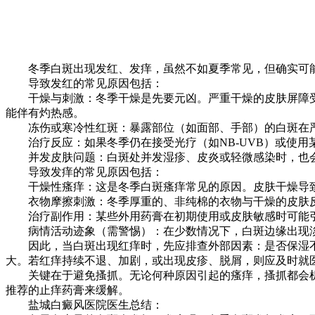
冬季白斑出现发红、发痒，虽然不如夏季常见，但确实可能
导致发红的常见原因包括：
干燥与刺激：冬季干燥是先要元凶。严重干燥的皮肤屏障受
能伴有灼热感。
冻伤或寒冷性红斑：暴露部位（如面部、手部）的白斑在严
治疗反应：如果冬季仍在接受光疗（如NB-UVB）或使用
并发皮肤问题：白斑处并发湿疹、皮炎或轻微感染时，也
导致发痒的常见原因包括：
干燥性瘙痒：这是冬季白斑瘙痒常见的原因。皮肤干燥导致
衣物摩擦刺激：冬季厚重的、非纯棉的衣物与干燥的皮肤反
治疗副作用：某些外用药膏在初期使用或皮肤敏感时可能
病情活动迹象（需警惕）：在少数情况下，白斑边缘出现淡红
因此，当白斑出现红痒时，先应排查外部因素：是否保湿不
大。若红痒持续不退、加剧，或出现皮疹、脱屑，则应及时就
关键在于避免搔抓。无论何种原因引起的瘙痒，搔抓都会机
推荐的止痒药膏来缓解。
盐城白癜风医院医生总结：