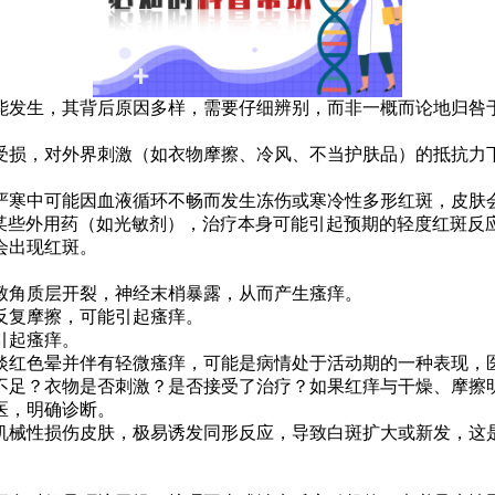
发生，其背后原因多样，需要仔细辨别，而非一概而论地归咎
损，对外界刺激（如衣物摩擦、冷风、不当护肤品）的抵抗力下
寒中可能因血液循环不畅而发生冻伤或寒冷性多形红斑，皮肤
某些外用药（如光敏剂），治疗本身可能引起预期的轻度红斑反
会出现红斑。
角质层开裂，神经末梢暴露，从而产生瘙痒。
复摩擦，可能引起瘙痒。
引起瘙痒。
色晕并伴有轻微瘙痒，可能是病情处于活动期的一种表现，医
足？衣物是否刺激？是否接受了治疗？如果红痒与干燥、摩擦明
医，明确诊断。
械性损伤皮肤，极易诱发同形反应，导致白斑扩大或新发，这是