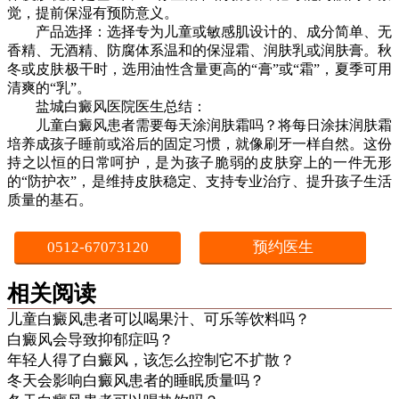
觉，提前保湿有预防意义。
产品选择：选择专为儿童或敏感肌设计的、成分简单、无
香精、无酒精、防腐体系温和的保湿霜、润肤乳或润肤膏。秋
冬或皮肤极干时，选用油性含量更高的“膏”或“霜”，夏季可用
清爽的“乳”。
盐城白癜风医院医生总结：
儿童白癜风患者需要每天涂润肤霜吗？将每日涂抹润肤霜
培养成孩子睡前或浴后的固定习惯，就像刷牙一样自然。这份
持之以恒的日常呵护，是为孩子脆弱的皮肤穿上的一件无形
的“防护衣”，是维持皮肤稳定、支持专业治疗、提升孩子生活
质量的基石。
0512-67073120
预约医生
相关阅读
儿童白癜风患者可以喝果汁、可乐等饮料吗？
白癜风会导致抑郁症吗？
年轻人得了白癜风，该怎么控制它不扩散？
冬天会影响白癜风患者的睡眠质量吗？