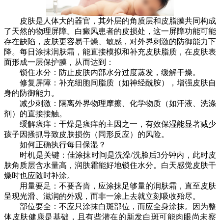
皮肤是人体大的器官，其外层的角质层和皮脂膜共同构成
了天然的物理屏障。白癜风患者的皮损处，这一屏障功能可能
存在缺陷，皮肤更容易干燥、敏感，对外界刺激的防御能力下
降。每日涂抹润肤霜，能直接模拟和补充皮肤脂质，在皮肤表
面形成一层保护膜，从而达到：
锁住水分：防止皮肤内部水分过度蒸发，缓解干燥。
修复屏障：补充细胞间脂质（如神经酰胺），增强皮肤自
身的防御能力。
减少刺激：隔离外界物理摩擦、化学物质（如汗液、洗涤
剂）的直接接触。
缓解瘙痒：干燥是瘙痒的主因之一，有效保湿能显著减少
孩子因搔抓导致皮肤损伤（同形反应）的风险。
如何正确执行每日保湿？
时机是关键：佳涂抹时间是洗澡/洗脸后3分钟内，此时皮
肤角质层含水量高，润肤霜能好地锁住水分。白天感觉皮肤干
燥时也应随时补涂。
用量要足：不要吝啬，应涂抹足够量的润肤霜，直至皮肤
呈现光滑、滋润的外观，而非一涂上去就立刻吸收殆尽。
部位要全：不应只涂抹白斑部位，而应全身涂抹。因为整
体皮肤健康是基础，且有些潜在的新发白斑可能肉眼尚未察