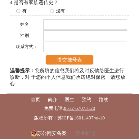
4.是否有家族遗传史？
有
没有
姓名：
性别：
联系方式：
温馨提示：
您所填的信息我们将及时反馈给医生进行
诊断，对 于您的个人信息我们承诺绝对保密！请您放
心
首页
简介
医生
预约
路线
免费电话:
0512-67073120
版权所有：苏ICP备16011497号-10
苏公网安备案
营业执照