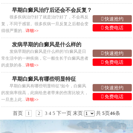
早期白癜风治疗后还会不会反复？
很多疾病治疗好了就是治疗好了，不会再反
快速抢约
复，不同于感冒。很多疾病一旦反复之后都会变
免费电话
得很严重的...
详细>>
发病早期的白癜风是什么样的
发病早期的白癜风是什么样的?白癜风是日
快速抢约
常生活中的一种疾病，它一般生长于白癜风患者
免费电话
的皮肤的各...
详细>>
早期白癜风有哪些明显特征
早期白癜风有哪些明显特征?如今，白癜风
快速抢约
的发病率很高，此病给患者带来的伤害比较大，
免费电话
一旦患上此...
详细>>
首页
1
2
3
4
5
下一页
末页
共
5
页
46
条