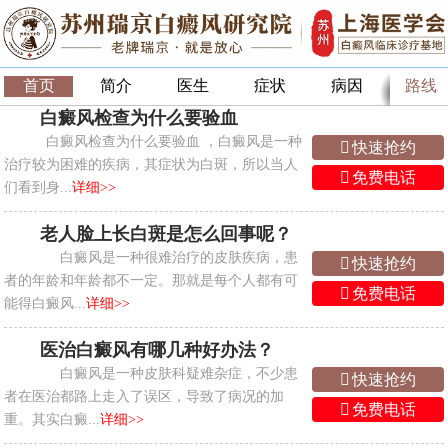
首页
简介
医生
症状
病因
路线
白癜风检查为什么要验血
白癜风检查为什么要验血 ，白癜风是一种
快速抢约
治疗较为困难的疾病，其症状为白斑，所以当人
免费电话
们看到身...
详细>>
老人脸上长白斑是怎么回事呢？
白癜风是一种很难治疗的皮肤疾病，患
快速抢约
者的年龄和年龄都不一定。那就是每个人都有可
免费电话
能得白癜风...
详细>>
医治白癜风有哪几种好办法？
白癜风是一种皮肤科疑难杂症，不少患
快速抢约
者在医治都路上走入了误区，导致了病况的加
免费电话
重。其实白癜...
详细>>