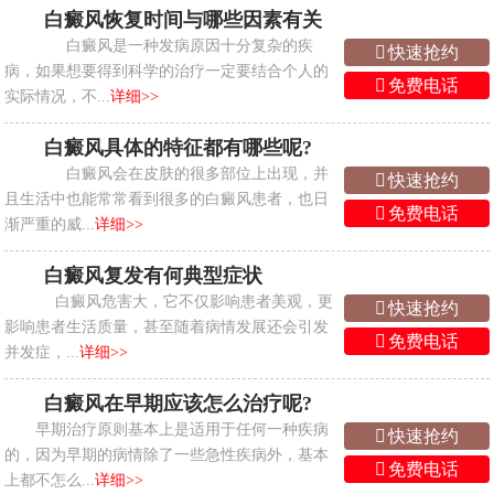
白癜风恢复时间与哪些因素有关
白癜风是一种发病原因十分复杂的疾
快速抢约
病，如果想要得到科学的治疗一定要结合个人的
免费电话
实际情况，不...
详细>>
白癜风具体的特征都有哪些呢?
白癜风会在皮肤的很多部位上出现，并
快速抢约
且生活中也能常常看到很多的白癜风患者，也日
免费电话
渐严重的威...
详细>>
白癜风复发有何典型症状
白癜风危害大，它不仅影响患者美观，更
快速抢约
影响患者生活质量，甚至随着病情发展还会引发
免费电话
并发症，...
详细>>
白癜风在早期应该怎么治疗呢?
早期治疗原则基本上是适用于任何一种疾病
快速抢约
的，因为早期的病情除了一些急性疾病外，基本
免费电话
上都不怎么...
详细>>