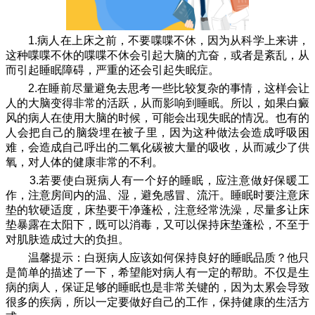
1.病人在上床之前，不要喋喋不休，因为从科学上来讲，
这种喋喋不休的喋喋不休会引起大脑的亢奋，或者是紊乱，从
而引起睡眠障碍，严重的还会引起失眠症。
2.在睡前尽量避免去思考一些比较复杂的事情，这样会让
人的大脑变得非常的活跃，从而影响到睡眠。所以，如果白癜
风的病人在使用大脑的时候，可能会出现失眠的情况。也有的
人会把自己的脑袋埋在被子里，因为这种做法会造成呼吸困
难，会造成自己呼出的二氧化碳被大量的吸收，从而减少了供
氧，对人体的健康非常的不利。
3.若要使白斑病人有一个好的睡眠，应注意做好保暖工
作，注意房间内的温、湿，避免感冒、流汗。睡眠时要注意床
垫的软硬适度，床垫要干净蓬松，注意经常洗澡，尽量多让床
垫暴露在太阳下，既可以消毒，又可以保持床垫蓬松，不至于
对肌肤造成过大的负担。
温馨提示：白斑病人应该如何保持良好的睡眠品质？他只
是简单的描述了一下，希望能对病人有一定的帮助。不仅是生
病的病人，保证足够的睡眠也是非常关键的，因为太累会导致
很多的疾病，所以一定要做好自己的工作，保持健康的生活方