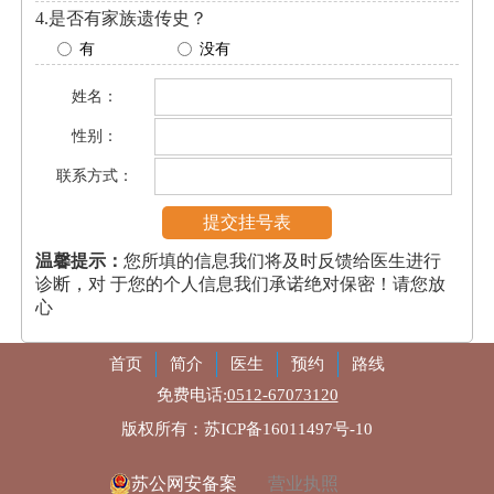
4.是否有家族遗传史？
有
没有
姓名：
性别：
联系方式：
温馨提示：
您所填的信息我们将及时反馈给医生进行
诊断，对 于您的个人信息我们承诺绝对保密！请您放
心
首页
简介
医生
预约
路线
免费电话:
0512-67073120
版权所有：苏ICP备16011497号-10
苏公网安备案
营业执照