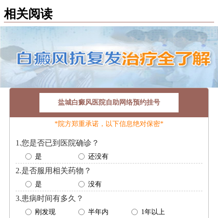
相关阅读
盐城白癜风医院自助网络预约挂号
*院方郑重承诺，以下信息绝对保密*
1.您是否已到医院确诊？
是
还没有
2.是否服用相关药物？
是
没有
3.患病时间有多久？
刚发现
半年内
1年以上