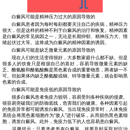
白癜风可能是精神压力过大的原因导致的
白癜风患者因为每时每刻都要关注自己的疾病，精神压力
很大，但是这样的精神不利于白癜风的治疗和恢复。精神因素
是白癜风的常见病因之一，无论是长期抑郁、精神压力大、情
绪起伏过大等。这将成为白癜风的精神因素的诱因。
白癜风可能是缺乏微量元素的原因导致的
现在人们的生活变得很好，大多数家庭什么都不缺。但是
很多人的饮食只是根据自己的喜好，容易导致微量元素的缺
乏。酪氨酸和酪氨酸酶是黑色素合成的重要物质，两者缺一不
可。但如果体内缺乏酪氨酸或铜、锌等微量元素，就会影响黑
色素的合成。
白癜风可能是免疫低的原因导致的
很多白癜风患者免疫力较弱，容易受到各种疾病的侵袭。
很容易突破我们的防御底线，危害我们的健康。各种因素引起
的免疫异常都可能诱发白癜风。当出现免疫异常时，人体免疫
系统会将黑色素细胞作为“敌人”进行破坏，从而损伤黑色素细
胞，诱发白癜风。此外，免疫力低下的人也容易患白癜风。
温馨提示：只要患者患有白癜风，就要及时采取对症治