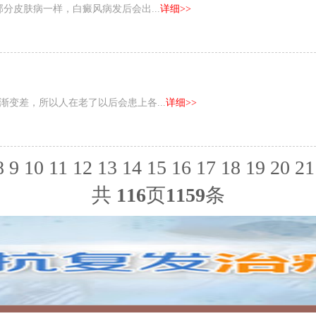
分皮肤病一样，白癜风病发后会出...
详细>>
变差，所以人在老了以后会患上各...
详细>>
8
9
10
11
12
13
14
15
16
17
18
19
20
21
共
116
页
1159
条