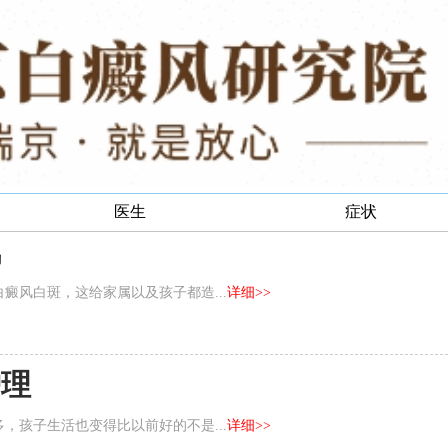
医生
症状
风
癜风白斑，这给家属以及孩子都造...
详细>>
护理
，孩子生活也变得比以前好的不是...
详细>>