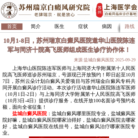
首页
简介
医生
症状
病因
路线
10月1-8日，苏州瑞京白癜风医院邀华山医院陈连
军与同济十院高飞医师组成医生诊疗协作体！
来源:盐城白癜风医院 2025-09-29
上海华山医院陈连军医师与上海同济大学附属第十人民医
院高飞医师巡诊苏州瑞京，号源现已开放预约！即日起至10月
7日，苏州云朵计划白癜风关爱项目与苏州瑞金白癜风专科共
同开展白癜风诊疗活动。本次诊疗活动邀华山医院陈连军医师
（10月1日-2日）与上海同济大学附属第十人民医院高飞医师
（10月3日-4日）提供诊疗服务，在线开放100名面诊号预约名
额，面向全省征集！
盐城白癜风医院
：盐城白癜风哪里医院专业，盐城癜风医
院好嘛，盐城白癜风医院哪家治得好，盐城白癜风医院去哪家
好，盐城白癜风医院在线挂号，盐城白癜风治疗哪家医院专
业。