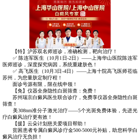
【特】沪苏双名师巡诊，准确检测，靶向治疗！
✅ 陈连军医生（10月1日-2日）——上海华山医院陈连军
医师巡诊，深度探究病因，系统重建肤色！
✅ 高飞医生（10月3日-4日）——上海十院高飞医师莅临
苏州，为您量肤定制疗程！
面诊号源有限，限在线申领！
【免】仪器全身隐性白斑筛查：免费！
苏州瑞京白癜风医生联合诊疗，免费享仪器全身隐性白斑
筛查！
美308nm准分子激光治疗——5个光斑免费体验，先进光
疗白癜风治疗更有效！
【援】云朵计划慈关爱项目帮助！
贫困患者专属白癜风诊疗金500-5000元补贴，助您科学白
癜风治疗无负担！