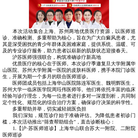
本次活动集合上海、苏州两地优质医疗资源，以医师巡
诊、准确检测、多重帮助为核心，旨在为广大白癜风患者，尤
其是深受困扰的青少年群体及困难家庭，提供系统、温暖、可
及的专业诊疗服务，助力患者以崭新的肌肤状态迎接春天。
沪苏医师强强联合，构筑准确诊疗新高地
优质医疗的核心在于医师。本次诊疗季邀复旦大学附属华
山医院、苏州大学附属一医院的皮肤科医师，携手本院门诊医
生，开展为期一个多月的联合医师巡诊。
医师团成员包括上海华山医院陈连军医生、魏明辉医生，
苏州大学一临床医学院周珏伟医师等。他们将依托丰富的临床
经验与诊疗理念，为每一位患者进行多对一深度剖析，共同制
定个性化、规范化的综合治疗方案，确保诊疗决策的科学性。
多重帮助并举，切实减轻就医负担
我们深知，规范诊疗始于准确评估。为降低患者初诊门
槛，本次活动推出“筛查帮助组合”，直击诊断核心：
1.【沪·苏医师巡诊】上海华山联合苏大一附院、二附院
医师巡诊