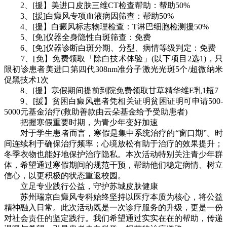
2、[援】美进口皮肤三维CT检查帮助：帮助50%
3、[援]白癜风专项血液病因筛查：帮助50%
4、[援】白癜风标志物理检查：T淋巴细胞检测援50%
5、[免]仪器全身隐性白斑筛查：免费
6、[免]仪器诊断白斑分期、分型、病情等级判定：免费
7、[免】免费领取「除白技术体验」(以下项目2选1)，只
限初诊患者美进口第四代308nm准分子激光光斑5个/超微纳米
促黑技术1次
8、[援】寒假期间提前到院免费领取甘草精华维E乳1瓶7
9、[援】贫困白癜风患者凭相关证明贫困证明可申请500-
5000元基金治疗(救助善款由云朵基金给予受助患者)
把握寒假重要时期，为青少年变好加速
对于学生患者而言，寒假是集中系统治疗的“窗口期”。时
间连续利于确保治疗频率；心境放松有助于治疗的效果提升；
冬季衣物也能好地保护治疗隐私。本次活动特别关注青少年群
体，希望通过寒假期间的规范干预，帮助他们稳定病情、树立
信心，以更积极的状态重返校园。
立足专业践行公益，守护苏城皮肤健康
苏州瑞京白癜风专科始终坚持以医疗本质为核心，将公益
精神融入日常。此次活动既是一次诊疗服务的升级，更是一份
对社会责任的坚定践行。我们希望通过实实在在的帮助，传递